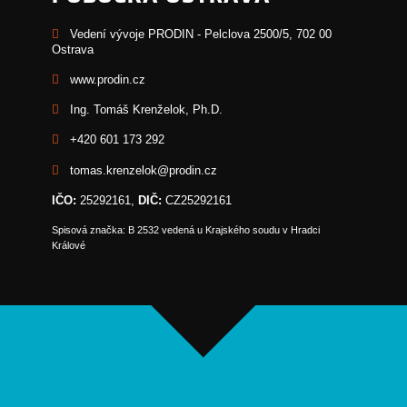
Vedení vývoje PRODIN - Pelclova 2500/5, 702 00
Ostrava
www.prodin.cz
Ing. Tomáš Krenželok, Ph.D.
+420 601 173 292
tomas.krenzelok@prodin.cz
IČO:
25292161,
DIČ:
CZ25292161
Spisová značka: B 2532 vedená u Krajského soudu v Hradci
Králové