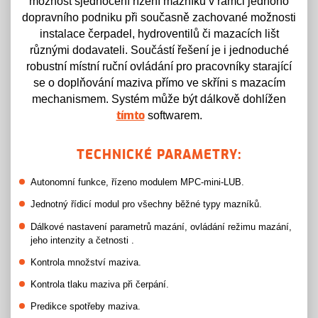
možnost sjednocení řízení mazníků v rámci jednoho
dopravního podniku při současně zachované možnosti
instalace čerpadel, hydroventilů či mazacích lišt
různými dodavateli. Součástí řešení je i jednoduché
robustní místní ruční ovládání pro pracovníky starající
se o doplňování maziva přímo ve skříni s mazacím
mechanismem. Systém může být dálkově dohlížen
softwarem.
tímto
TECHNICKÉ PARAMETRY:
Autonomní funkce, řízeno modulem MPC-mini-LUB.
Jednotný řídicí modul pro všechny běžné typy mazníků.
Dálkové nastavení parametrů mazání, ovládání režimu mazání,
jeho intenzity a četnosti .
Kontrola množství maziva.
Kontrola tlaku maziva při čerpání.
Predikce spotřeby maziva.