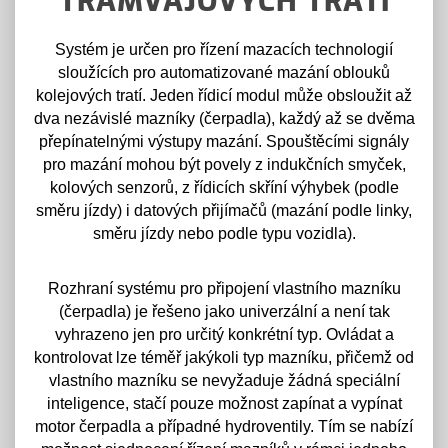
TRAMVAJOVÝCH TRATÍ
Systém je určen pro řízení mazacích technologií
sloužících pro automatizované mazání oblouků
kolejových tratí. Jeden řídicí modul může obsloužit až
dva nezávislé mazníky (čerpadla), každý až se dvěma
přepínatelnými výstupy mazání. Spouštěcími signály
pro mazání mohou být povely z indukčních smyček,
kolových senzorů, z řídicích skříní výhybek (podle
směru jízdy) i datových přijímačů (mazání podle linky,
směru jízdy nebo podle typu vozidla).
Rozhraní systému pro připojení vlastního mazníku
(čerpadla) je řešeno jako univerzální a není tak
vyhrazeno jen pro určitý konkrétní typ. Ovládat a
kontrolovat lze téměř jakýkoli typ mazníku, přičemž od
vlastního mazníku se nevyžaduje žádná speciální
inteligence, stačí pouze možnost zapínat a vypínat
motor čerpadla a případné hydroventily. Tím se nabízí