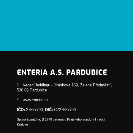
ENTERIA A.S. PARDUBICE
Vedení holdingu - Jiráskova 169, Zelené Předměstí,
530 02 Pardubice
www.enteria.cz
IČO:
27537790,
DIČ:
CZ27537790
Spisová značka: B 2770 vedená u Krajského soudu v Hradci
Králové