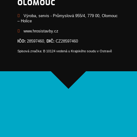
OLOMOUC
Výroba, servis - Průmyslová 955/4, 779 00, Olomouc
– Holice
www.hrosistavby.cz
IČO:
28597460,
DIČ:
CZ28597460
Spisová značka: B 10124 vedená u Krajského soudu v Ostravě