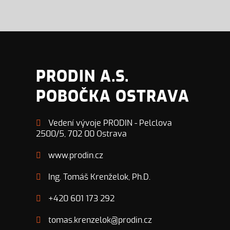
PRODIN A.S.
POBOČKA OSTRAVA
Vedení vývoje PRODIN - Pelclova
2500/5, 702 00 Ostrava
www.prodin.cz
Ing. Tomáš Krenželok, Ph.D.
+420 601 173 292
tomas.krenzelok@prodin.cz