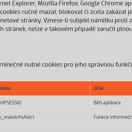
net Explorer, Mozilla Firefox, Google Chrome ap
okies ručně mazat, blokovat či zcela zakázat jeji
ernetové stránky. Vznese-li subjekt námitku proti
stránek, nelze v takovém případě zaručit plnou
nečně nutné cookies pro jeho správnou funkčn
Název
Účel
PHPSESSID
Běh aplikace
s_mainInfoAlert
Funkce informačn