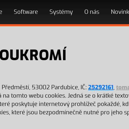
e
Software
Systémy
O nás
Novin
SOUKROMÍ
é Předměstí, 53002 Pardubice, IČ:
25292161
,
toma
 na tomto webu cookies. Jedná se o krátké text
teré poskytuje internetový prohlížeč pokaždé, kdy
s, které jsou bezpodmínečně nutné pro jeho s