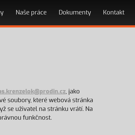
ky
Naše práce
Dokumenty
Kontakt
s.krenzelok@prodin.cz
, jako
ové soubory, které webová stránka
ž se uživatel na stránku vrátí. Na
právnou funkčnost.